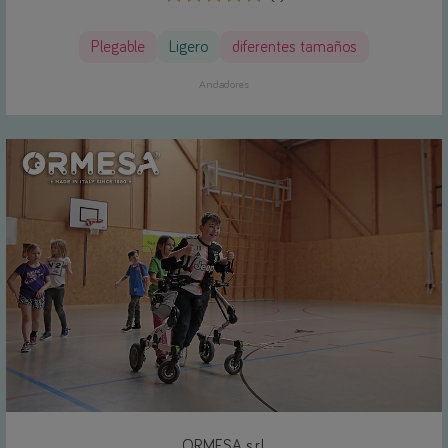
Plegable
Ligero
diferentes tamaños
Andadores
ORMESA s.r.l.