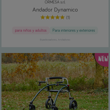
ORMESA s.r.l.
Andador Dynamico
(1)
para niños y adultos
Para interiores y exteriores
Bipedestadores
Andadores
NEW