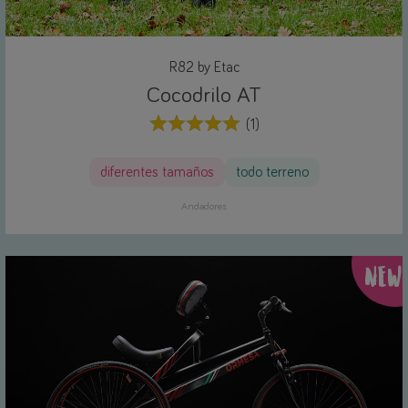
R82 by Etac
Cocodrilo AT
(1)
diferentes tamaños
todo terreno
Andadores
NEW