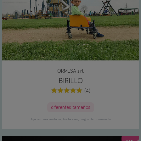
ORMESA s.r.l.
BIRILLO
(4)
diferentes tamaños
Ayudas para sentarse
Andadores
Juegos de movimiento