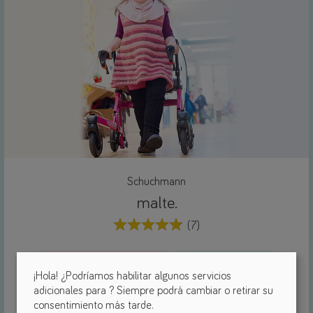
Schuchmann
malte.
(7)
Para interiores y exteriores
diferentes tamaños
¡Hola! ¿Podríamos habilitar algunos servicios
Bastidor plegable
adicionales para
? Siempre podrá cambiar o retirar su
consentimiento más tarde.
Andadores