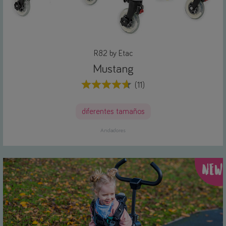
R82 by Etac
Mustang
(11)
diferentes tamaños
Andadores
NEW