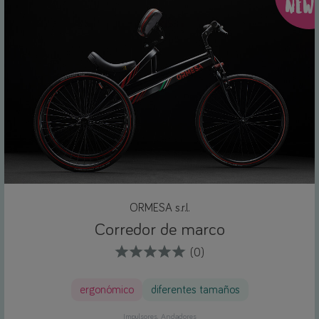
NEW
ORMESA s.r.l.
Corredor de marco
(0)
ergonómico
diferentes tamaños
Impulsores
Andadores