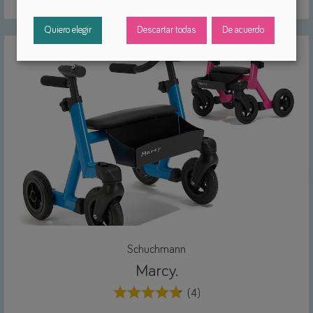
Quiero elegir
Descartar todas
De acuerdo
Schuchmann
Marcy.
(4)