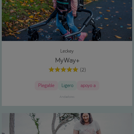
Leckey
MyWay+
(2)
Plegable
Ligero
apoyo a
Andadores