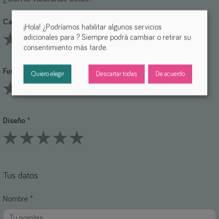
Calidad *
¡Hola! ¿Podríamos habilitar algunos servicios
adicionales para
? Siempre podrá cambiar o retirar su
consentimiento más tarde.
1 Stars
2 Stars
3 Stars
4 Stars
5 Stars
Funcionalidad *
Quiero elegir
Descartar todas
De acuerdo
1 Stars
2 Stars
3 Stars
4 Stars
5 Stars
Diseño *
1 Stars
2 Stars
3 Stars
4 Stars
5 Stars
Tus datos
Nombre *