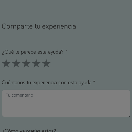
Comparte tu experiencia
ombre *
orreo electrónico *
¿Qué te parece esta ayuda? *
1 Stars
2 Stars
3 Stars
4 Stars
5 Stars
Cuéntanos tu experiencia con esta ayuda *
¿Cómo valorarías estos?