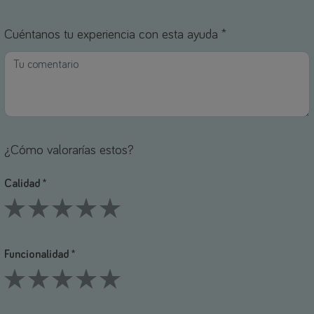
1 Stars
2 Stars
3 Stars
4 Stars
5 Stars
Cuéntanos tu experiencia con esta ayuda *
¿Cómo valorarías estos?
Calidad *
1 Stars
2 Stars
3 Stars
4 Stars
5 Stars
Funcionalidad *
1 Stars
2 Stars
3 Stars
4 Stars
5 Stars