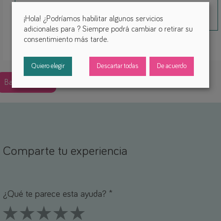
¡Hola! ¿Podríamos habilitar algunos servicios
adicionales para
? Siempre podrá cambiar o retirar su
consentimiento más tarde.
Quiero elegir
Descartar todas
De acuerdo
Back
Comparte tu experiencia
ombre *
orreo electrónico *
¿Qué te parece esta ayuda? *