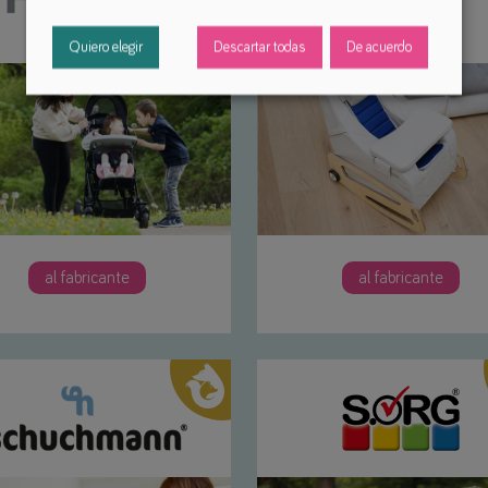
Quiero elegir
Descartar todas
De acuerdo
al fabricante
al fabricante