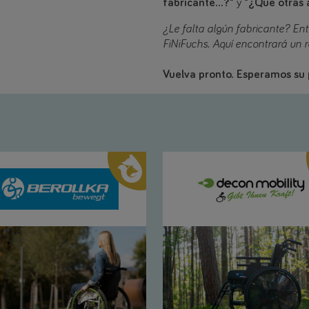
fabricante...?"
y
"¿Qué otras a
¿Le falta algún fabricante? En
FiNiFuchs. Aquí encontrará un 
Vuelva pronto. Esperamos su p