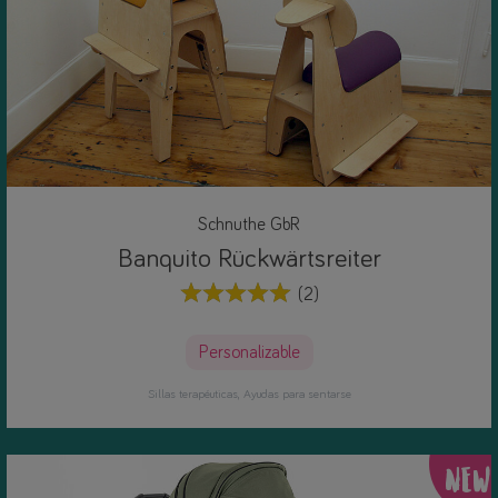
Schnuthe GbR
Banquito Rückwärtsreiter
(2)
Personalizable
Sillas terapéuticas
Ayudas para sentarse
NEW