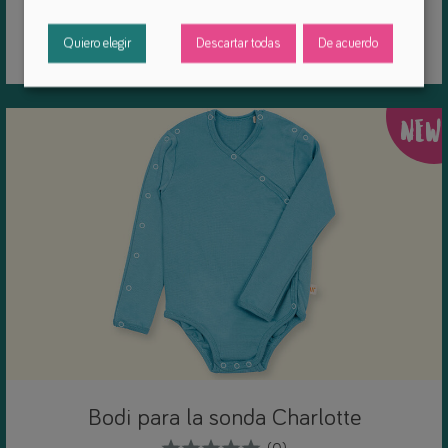
(0)
Quiero elegir
Descartar todas
De acuerdo
Bodys y ropa interior
NEW
Bodi para la sonda Charlotte