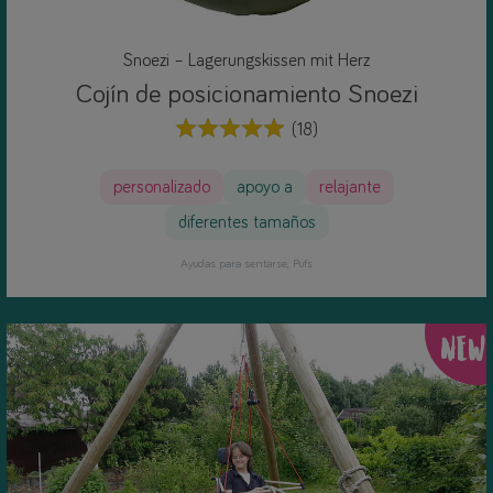
Snoezi – Lagerungskissen mit Herz
Cojín de posicionamiento Snoezi
(18)
personalizado
apoyo a
relajante
diferentes tamaños
Ayudas para sentarse
Pufs
NEW