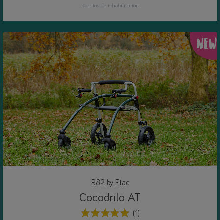
Carritos de rehabilitación
NEW
R82 by Etac
Cocodrilo AT
(1)