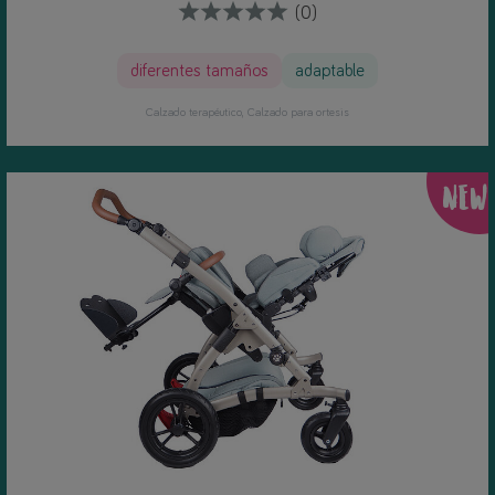
(0)
diferentes tamaños
adaptable
Calzado terapéutico
Calzado para ortesis
NEW