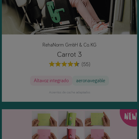
RehaNorm GmbH & Co. KG
Carrot 3
(55)
Altavoz integrado
aeronavegable
Asientos de coche adaptados
NEW