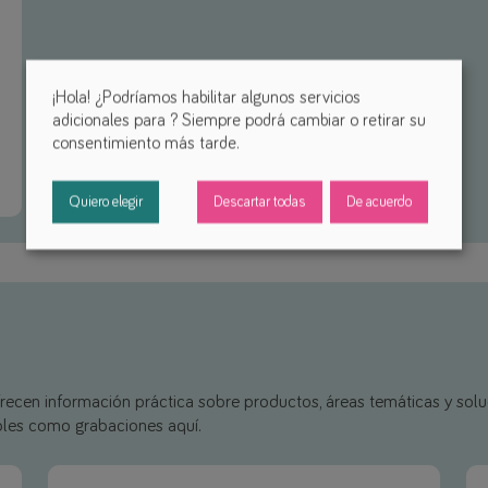
¡Hola! ¿Podríamos habilitar algunos servicios
adicionales para
? Siempre podrá cambiar o retirar su
consentimiento más tarde.
Quiero elegir
Descartar todas
De acuerdo
frecen información práctica sobre productos, áreas temáticas y solu
ibles como grabaciones aquí.