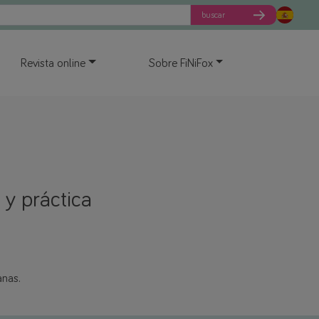
buscar
Revista online
Sobre FiNiFox
 y práctica
anas.