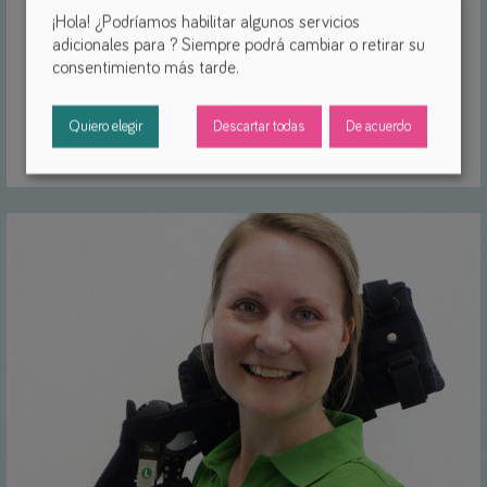
Louisa Stein, Directora General de ORFO
¡Hola! ¿Podríamos habilitar algunos servicios
adicionales para
? Siempre podrá cambiar o retirar su
consentimiento más tarde.
"Me encanta el reto de crear soluciones
funcionales que realmente cambien la vida
cotidiana".
Quiero elegir
Descartar todas
De acuerdo