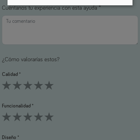
Cuéntanos tu experiencia con esta ayuda *
¿Cómo valorarías estos?
Calidad *
1 Stars
2 Stars
3 Stars
4 Stars
5 Stars
Funcionalidad *
1 Stars
2 Stars
3 Stars
4 Stars
5 Stars
Diseño *