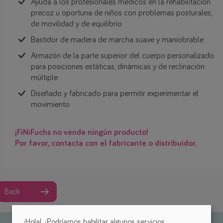
Ayuda a los profesionales médicos en la rehabilitación
precoz u oportuna de niños con problemas posturales,
de movilidad y de equilibrio
Bastidor de madera de marcha suave y maniobrable
Armazón de la parte superior del cuerpo personalizado
para posiciones estáticas, dinámicas y de reclinación
múltiple
Diseñado y fabricado para permitir experimentar el
movimiento
¡FiNiFuchs no vende ningún producto!
Por favor, contacta con el fabricante o distribuidor.
Back
¡Hola! ¿Podríamos habilitar algunos servicios