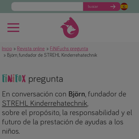
buscar
Inicio
Revista online
FiNiFuchs pregunta
Björn, fundador de STREHL Kinderrehatechnik
F
i
N
i
F
o
x
pregunta
En conversación con
Björn
, fundador de
STREHL Kinderrehatechnik
,
sobre el propósito, la responsabilidad y el
futuro de la prestación de ayudas a los
niños.