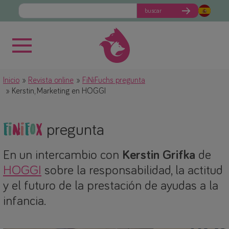
buscar
Inicio
Revista online
FiNiFuchs pregunta
Kerstin, Marketing en HOGGI
F
i
N
i
F
o
x
pregunta
En un intercambio con
Kerstin Grifka
de
HOGGI
sobre la responsabilidad, la actitud
y el futuro de la prestación de ayudas a la
infancia.