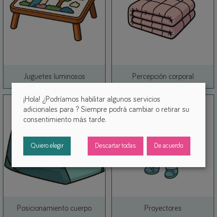
Link
Link
Juguetes luminosos
Percepción corporal
¡Hola! ¿Podríamos habilitar algunos servicios
adicionales para
? Siempre podrá cambiar o retirar su
consentimiento más tarde.
Quiero elegir
Descartar todas
De acuerdo
Link
Posicionamiento cuerpo
Proyectores