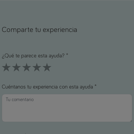
Comparte tu experiencia
ombre *
orreo electrónico *
¿Qué te parece esta ayuda? *
1 Stars
2 Stars
3 Stars
4 Stars
5 Stars
Cuéntanos tu experiencia con esta ayuda *