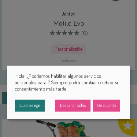
Janton
Motilo Evo
(0)
Personalizable
Andadores
¡Hola! ¿Podríamos habilitar algunos servicios
adicionales para
? Siempre podrá cambiar o retirar su
consentimiento más tarde.
Mas productos de finchtec
Quiero elegir
Descartar todas
De acuerdo
Highlig