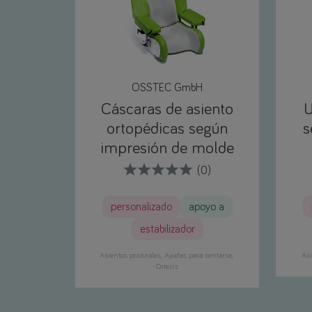
OSSTEC GmbH
Cáscaras de asiento
U
ortopédicas según
s
impresión de molde
(0)
personalizado
apoyo a
estabilizador
Asientos posturales
Ayudas para sentarse
Asi
Ortesis