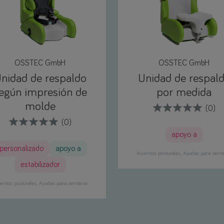
OSSTEC GmbH
OSSTEC GmbH
nidad de respaldo
Unidad de respal
egún impresión de
por medida
molde
(0)
(0)
apoyo a
personalizado
apoyo a
Asientos posturales
Ayudas para sent
estabilizador
entos posturales
Ayudas para sentarse