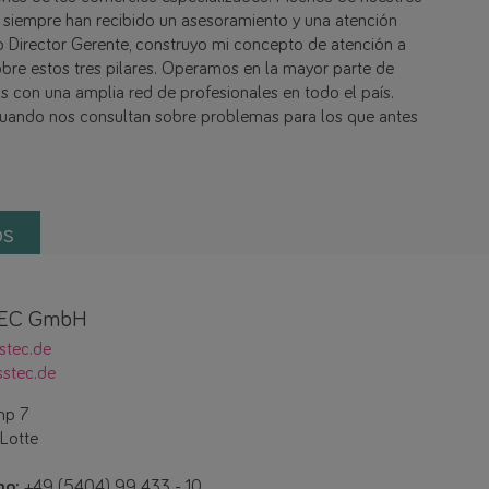
 siempre han recibido un asesoramiento y una atención
 Director Gerente, construyo mi concepto de atención a
bre estos tres pilares. Operamos en la mayor parte de
 con una amplia red de profesionales en todo el país.
uando nos consultan sobre problemas para los que antes
os
EC GmbH
stec.de
stec.de
mp 7
Lotte
no:
+49 (5404) 99 433 - 10