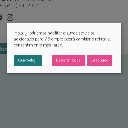
9 (5404) 99 433 - 15
¡Hola! ¿Podríamos habilitar algunos servicios
adicionales para
? Siempre podrá cambiar o retirar su
consentimiento más tarde.
dos
Quiero elegir
Descartar todas
De acuerdo