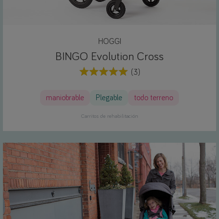
HOGGI
BINGO Evolution Cross
(3)
maniobrable
Plegable
todo terreno
Carritos de rehabilitación