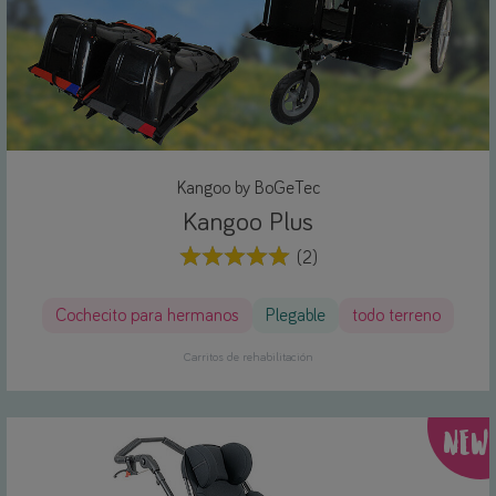
Kangoo by BoGeTec
Kangoo Plus
(2)
Cochecito para hermanos
Plegable
todo terreno
Carritos de rehabilitación
NEW