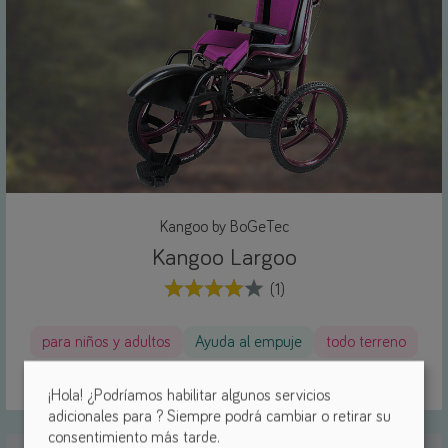
Kangoo by BoGeTec
Kangoo Largoo
(1)
para niños y adultos
Ayuda al empuje
todo terreno
Carritos de rehabilitación
¡Hola! ¿Podríamos habilitar algunos servicios
adicionales para
? Siempre podrá cambiar o retirar su
consentimiento más tarde.