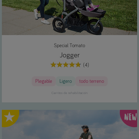
Special Tomato
Jogger
(4)
Plegable
Ligero
todo terreno
Carritos de rehabilitación
hlight
NEW