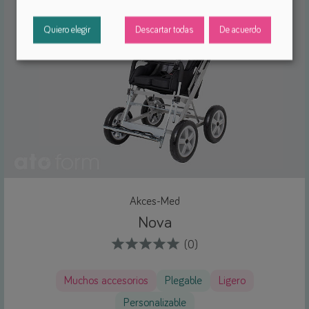
Quiero elegir
Descartar todas
De acuerdo
Akces-Med
Nova
(0)
Muchos accesorios
Plegable
Ligero
Personalizable