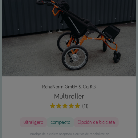
RehaNorm GmbH & Co. KG
Multiroller
(11)
ultraligero
compacto
Opción de bicicleta
Remolque de bicicleta adaptado
Carritos de rehabilitación