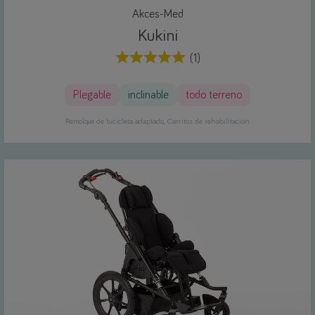
Akces-Med
Kukini
(1)
Plegable
inclinable
todo terreno
Remolque de bicicleta adaptado
Carritos de rehabilitación