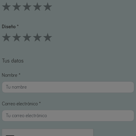
1 Stars
2 Stars
3 Stars
4 Stars
5 Stars
Diseño *
1 Stars
2 Stars
3 Stars
4 Stars
5 Stars
Tus datos
Nombre *
Correo electrónico *