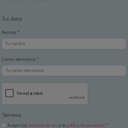
1 Stars
2 Stars
3 Stars
4 Stars
5 Stars
Tus datos
Nombre *
Correo electrónico *
Términos
Acepto los
términos de uso
y la
política de privacidad
. *