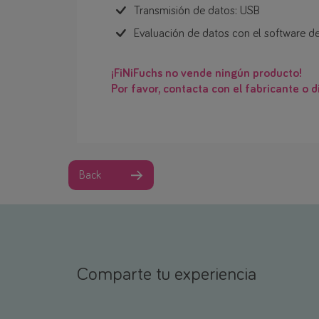
Transmisión de datos: USB
Evaluación de datos con el software d
¡FiNiFuchs no vende ningún producto!
Por favor, contacta con el fabricante o di
Back
Comparte tu experiencia
Nombre *
Correo electrónico *