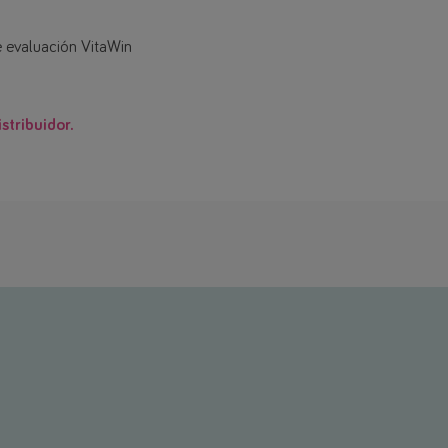
e evaluación VitaWin
stribuidor.