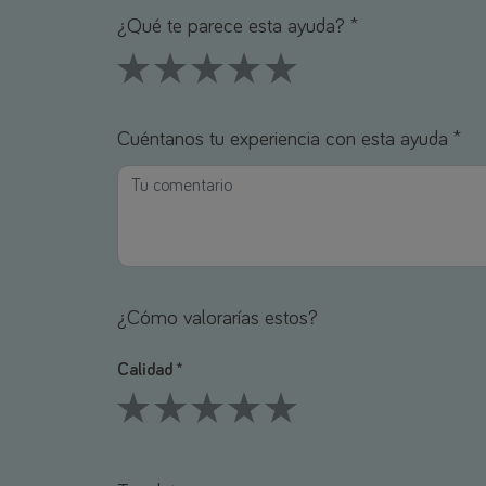
¿Qué te parece esta ayuda? *
1 Stars
2 Stars
3 Stars
4 Stars
5 Stars
Cuéntanos tu experiencia con esta ayuda *
¿Cómo valorarías estos?
Calidad *
1 Stars
2 Stars
3 Stars
4 Stars
5 Stars