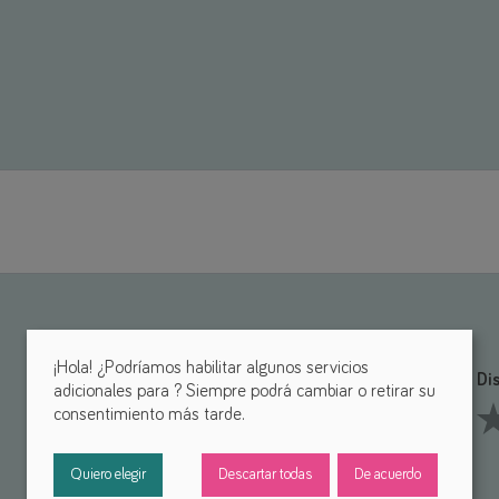
¡Hola! ¿Podríamos habilitar algunos servicios
Funcionalidad *
Di
adicionales para
? Siempre podrá cambiar o retirar su
consentimiento más tarde.
1 Stars
2 Stars
3 Stars
4 Stars
5 Stars
1 S
Quiero elegir
Descartar todas
De acuerdo