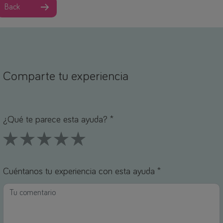
Back
Comparte tu experiencia
ombre *
orreo electrónico *
¿Qué te parece esta ayuda? *
1 Stars
2 Stars
3 Stars
4 Stars
5 Stars
Cuéntanos tu experiencia con esta ayuda *