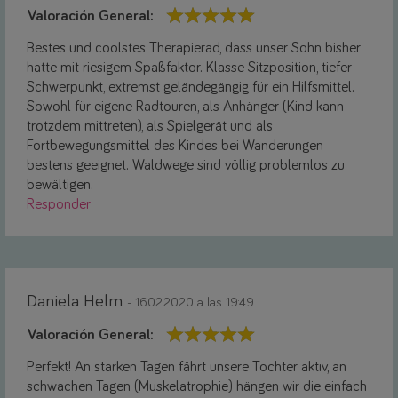
Valoración General:
Bestes und coolstes Therapierad, dass unser Sohn bisher
hatte mit riesigem Spaßfaktor. Klasse Sitzposition, tiefer
Schwerpunkt, extremst geländegängig für ein Hilfsmittel.
Sowohl für eigene Radtouren, als Anhänger (Kind kann
trotzdem mittreten), als Spielgerät und als
Fortbewegungsmittel des Kindes bei Wanderungen
bestens geeignet. Waldwege sind völlig problemlos zu
bewältigen.
Responder
Daniela Helm
- 16.02.2020 a las 19:49
Valoración General:
Perfekt! An starken Tagen fährt unsere Tochter aktiv, an
schwachen Tagen (Muskelatrophie) hängen wir die einfach