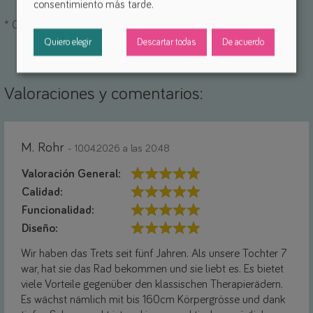
consentimiento más tarde.
*
Campos obligatorios
Quiero elegir
Descartar todas
De acuerdo
Valoraciones y comentarios:
M. Rohr
- 10.04.2026 a las 20:48
Valoración General:
Calidad:
Funcionalidad:
Diseño:
Wir haben das Trets seit fünf Jahren. Als unsere Tochter 7
war, hat sie das Rad bekommen und sie liebt es. Es bietet
viele Vorteile gegenüber den klassischen Therapierädern.
Es wächst nämlich mit bis 160cm Körpergrösse und dank