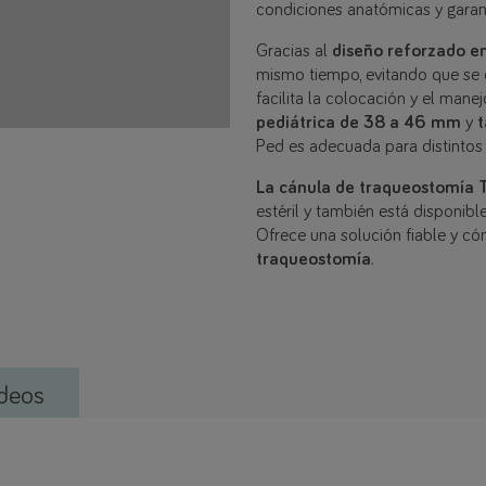
condiciones anatómicas y garant
Gracias al
diseño reforzado en
mismo tiempo, evitando que se
facilita la colocación y el mane
pediátrica de 38 a 46 mm
y
Ped es adecuada para distintos
La cánula de traqueostomía T
estéril y también está disponibl
Ofrece una solución fiable y c
traqueostomía
.
deos