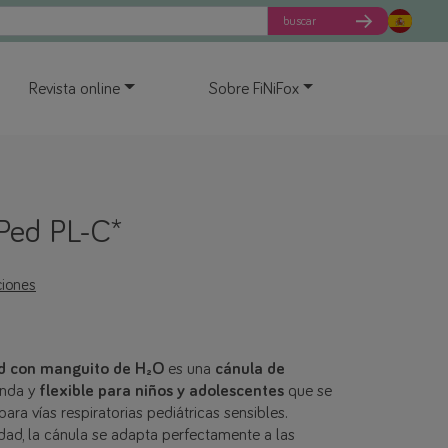
buscar
Revista online
Sobre FiNiFox
 Ped PL-C*
ciones
ed con manguito de H₂O
es una
cánula de
nda y
flexible para niños y adolescentes
que se
ra vías respiratorias pediátricas sensibles.
lidad, la cánula se adapta perfectamente a las