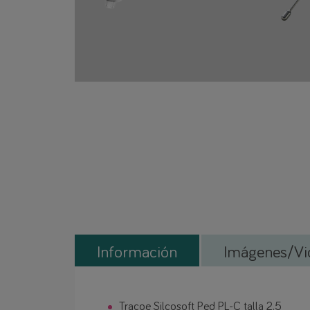
Información
Imágenes/Vi
Tracoe Silcosoft Ped PL-C talla 2.5