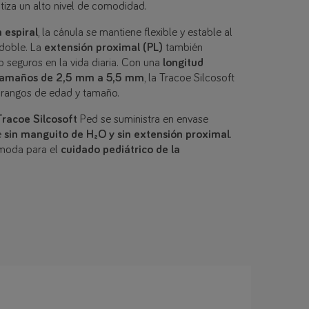
iza un alto nivel de comodidad.
 espiral
, la cánula se mantiene flexible y estable al
 doble. La
extensión proximal (PL)
también
jo seguros en la vida diaria. Con una
longitud
tamaños de 2,5 mm a 5,5 mm
, la Tracoe Silcosoft
 rangos de edad y tamaño.
racoe Silcosoft
Ped se suministra en envase
e
sin manguito de H₂O y sin extensión proximal
.
ómoda para el
cuidado pediátrico de la