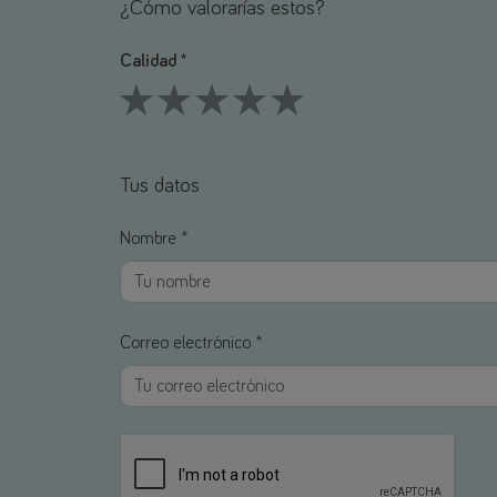
¿Cómo valorarías estos?
Calidad *
1 Stars
2 Stars
3 Stars
4 Stars
5 Stars
Tus datos
Nombre *
Correo electrónico *