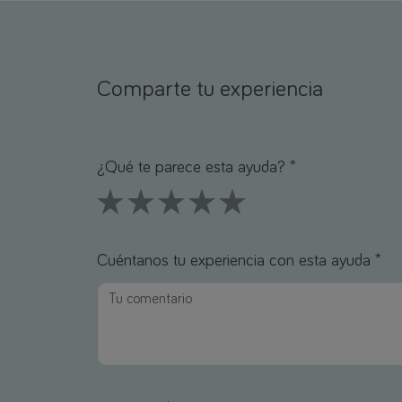
Comparte tu experiencia
Nombre *
Correo electrónico *
¿Qué te parece esta ayuda? *
1 Stars
2 Stars
3 Stars
4 Stars
5 Stars
Cuéntanos tu experiencia con esta ayuda *