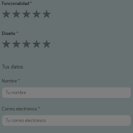
Funcionalidad *
1 Stars
2 Stars
3 Stars
4 Stars
5 Stars
Diseño *
1 Stars
2 Stars
3 Stars
4 Stars
5 Stars
Tus datos
Nombre *
Correo electrónico *