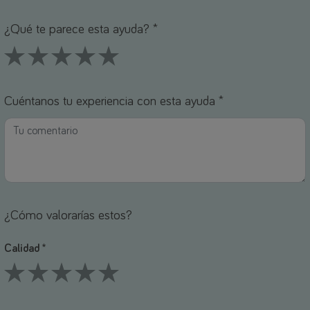
ombre *
orreo electrónico *
¿Qué te parece esta ayuda? *
1 Stars
2 Stars
3 Stars
4 Stars
5 Stars
Cuéntanos tu experiencia con esta ayuda *
¿Cómo valorarías estos?
Calidad *
1 Stars
2 Stars
3 Stars
4 Stars
5 Stars