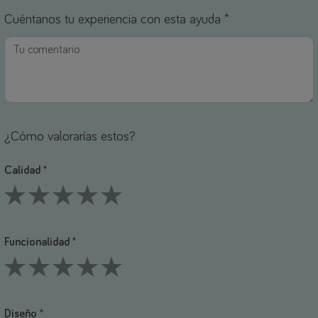
Cuéntanos tu experiencia con esta ayuda *
¿Cómo valorarías estos?
Calidad *
1 Stars
2 Stars
3 Stars
4 Stars
5 Stars
Funcionalidad *
1 Stars
2 Stars
3 Stars
4 Stars
5 Stars
Diseño *