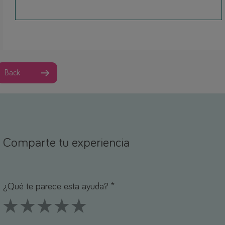
Back
Comparte tu experiencia
ombre *
orreo electrónico *
¿Qué te parece esta ayuda? *
1 Stars
2 Stars
3 Stars
4 Stars
5 Stars