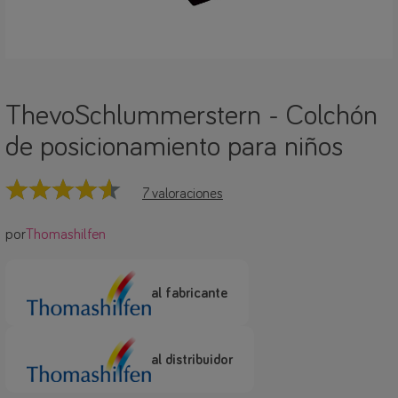
ThevoSchlummerstern - Colchón
de posicionamiento para niños
7 valoraciones
por
Thomashilfen
al fabricante
al distribuidor