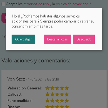
Acepto los
términos de uso
y la
política de privacidad
. *
¡Hola! ¿Podríamos habilitar algunos servicios
adicionales para
? Siempre podrá cambiar o retirar su
consentimiento más tarde.
*
Campos obligatorios
Quiero elegir
Descartar todas
De acuerdo
Valoraciones y comentarios:
Von Szcz
- 17.04.2024 a las 21:18
Valoración General:
Calidad:
Funcionalidad:
Diseño: