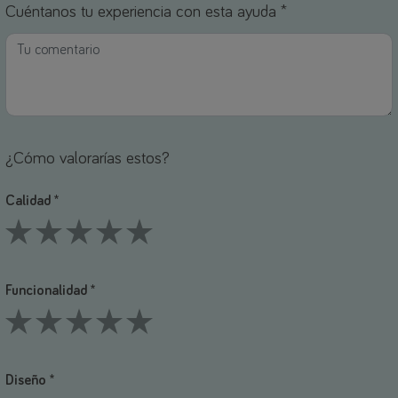
Cuéntanos tu experiencia con esta ayuda *
¿Cómo valorarías estos?
Calidad *
1 Stars
2 Stars
3 Stars
4 Stars
5 Stars
Funcionalidad *
1 Stars
2 Stars
3 Stars
4 Stars
5 Stars
Diseño *