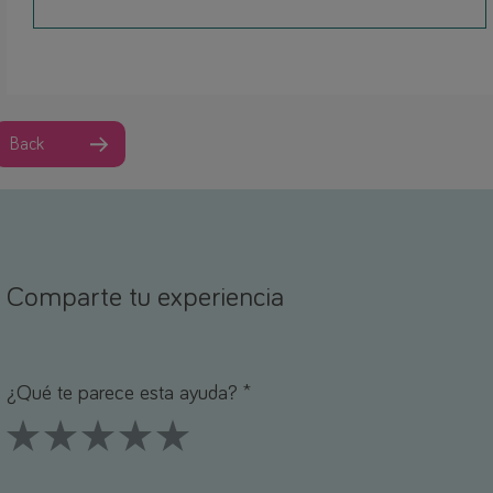
Back
Comparte tu experiencia
ombre *
orreo electrónico *
¿Qué te parece esta ayuda? *
1 Stars
2 Stars
3 Stars
4 Stars
5 Stars