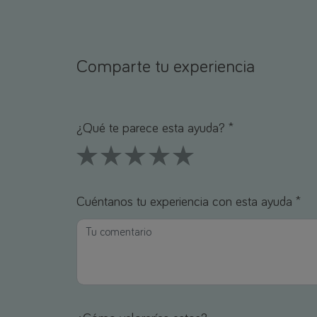
Comparte tu experiencia
Nombre *
Correo electrónico *
¿Qué te parece esta ayuda? *
1 Stars
2 Stars
3 Stars
4 Stars
5 Stars
Cuéntanos tu experiencia con esta ayuda *