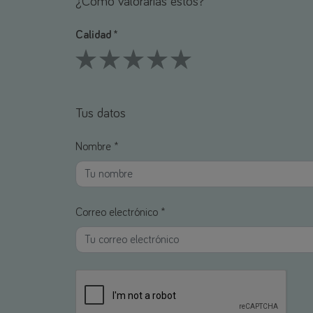
¿Cómo valorarías estos?
Calidad *
1 Stars
2 Stars
3 Stars
4 Stars
5 Stars
Tus datos
Nombre *
Correo electrónico *