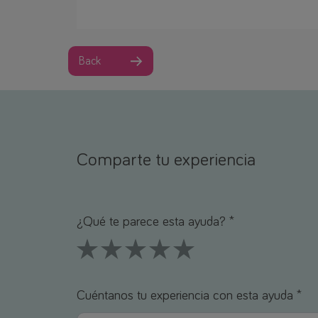
Back
Comparte tu experiencia
Nombre *
Correo electrónico *
¿Qué te parece esta ayuda? *
1 Stars
2 Stars
3 Stars
4 Stars
5 Stars
Cuéntanos tu experiencia con esta ayuda *