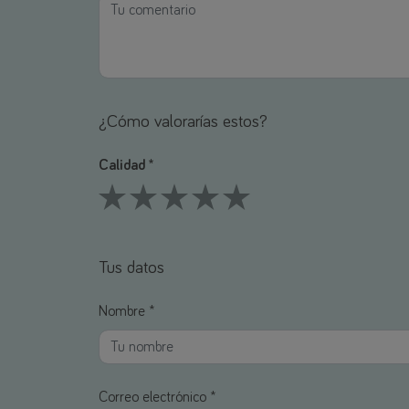
¿Cómo valorarías estos?
Calidad *
1 Stars
2 Stars
3 Stars
4 Stars
5 Stars
Tus datos
Nombre *
Correo electrónico *