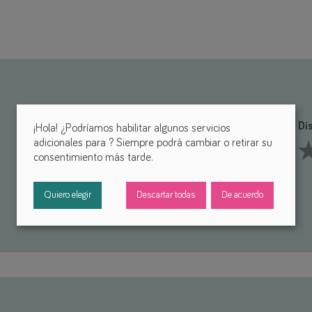
Funcionalidad *
Di
¡Hola! ¿Podríamos habilitar algunos servicios
adicionales para
? Siempre podrá cambiar o retirar su
consentimiento más tarde.
1 Stars
2 Stars
3 Stars
4 Stars
5 Stars
1 S
Quiero elegir
Descartar todas
De acuerdo