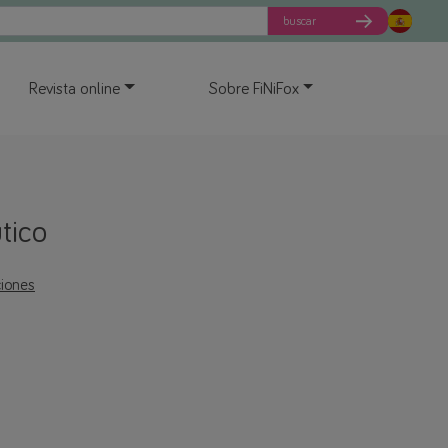
buscar
Revista online
Sobre FiNiFox
tico
ciones