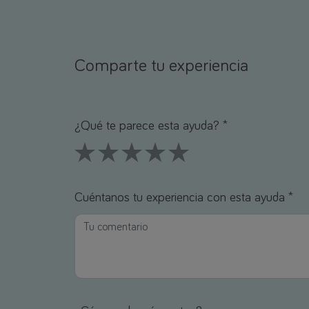
Comparte tu experiencia
Nombre *
Correo electrónico *
¿Qué te parece esta ayuda? *
1 Stars
2 Stars
3 Stars
4 Stars
5 Stars
Cuéntanos tu experiencia con esta ayuda *