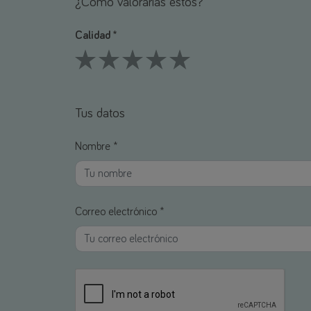
¿Cómo valorarías estos?
Calidad *
1 Stars
2 Stars
3 Stars
4 Stars
5 Stars
Tus datos
Nombre *
Correo electrónico *