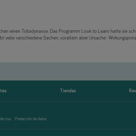
ochen einen Tobiidynavox. Das Programm Look to Learn hatte sie sc
ibt viele verschiedene Sachen, vorallem aber Ursache- Wirkungsprin
tes
Tiendas
Rev
 de uso
Protección de datos