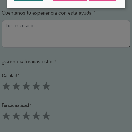
1 Stars
2 Stars
3 Stars
4 Stars
5 Stars
Cuéntanos tu experiencia con esta ayuda *
¿Cómo valorarías estos?
Calidad *
1 Stars
2 Stars
3 Stars
4 Stars
5 Stars
Funcionalidad *
1 Stars
2 Stars
3 Stars
4 Stars
5 Stars