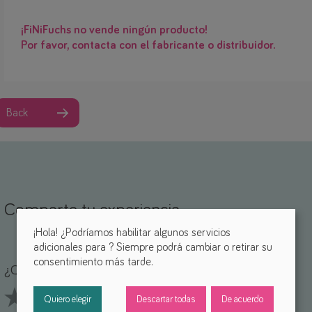
¡FiNiFuchs no vende ningún producto!
Por favor, contacta con el fabricante o distribuidor.
Back
Comparte tu experiencia
¡Hola! ¿Podríamos habilitar algunos servicios
adicionales para
? Siempre podrá cambiar o retirar su
ombre *
orreo electrónico *
consentimiento más tarde.
¿Qué te parece esta ayuda? *
Quiero elegir
Descartar todas
De acuerdo