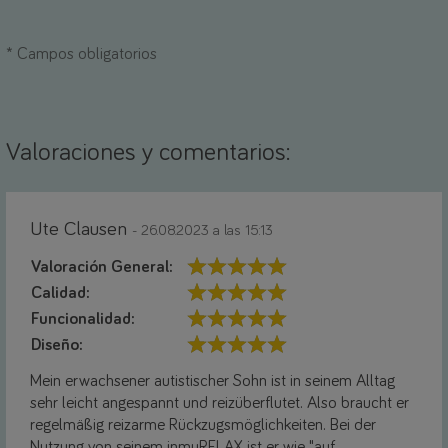
*
Campos obligatorios
Valoraciones y comentarios:
Ute Clausen
- 26.08.2023 a las 15:13
Valoración General:
Calidad:
Funcionalidad:
Diseño:
Mein erwachsener autistischer Sohn ist in seinem Alltag
sehr leicht angespannt und reizüberflutet. Also braucht er
regelmäßig reizarme Rückzugsmöglichkeiten. Bei der
Nutzung von seinem inmuRELAX ist er wie "auf