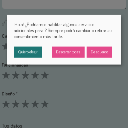
¿Cómo valorarías estos?
¡Hola! ¿Podríamos habilitar algunos servicios
adicionales para
? Siempre podrá cambiar o retirar su
Calidad *
consentimiento más tarde.
Quiero elegir
Descartar todas
De acuerdo
1 Stars
2 Stars
3 Stars
4 Stars
5 Stars
Funcionalidad *
1 Stars
2 Stars
3 Stars
4 Stars
5 Stars
Diseño *
1 Stars
2 Stars
3 Stars
4 Stars
5 Stars
Tus datos