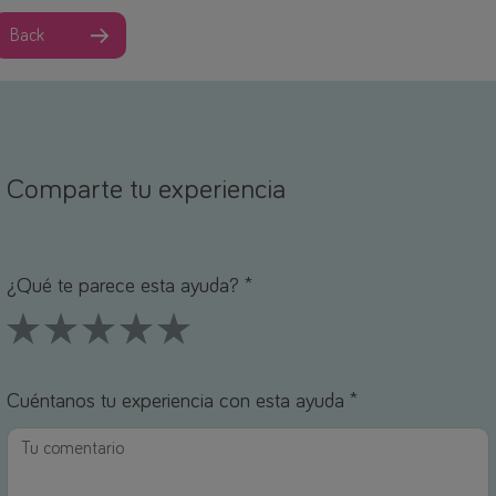
Back
Comparte tu experiencia
ombre *
orreo electrónico *
¿Qué te parece esta ayuda? *
1 Stars
2 Stars
3 Stars
4 Stars
5 Stars
Cuéntanos tu experiencia con esta ayuda *