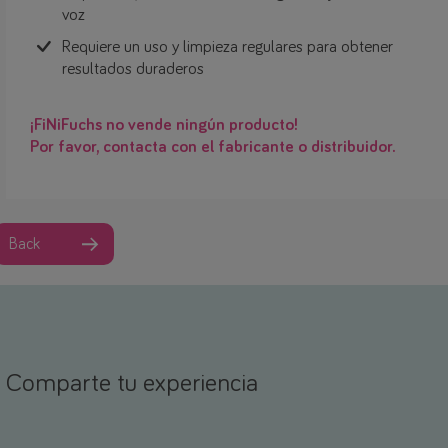
voz
Requiere un uso y limpieza regulares para obtener
resultados duraderos
¡FiNiFuchs no vende ningún producto!
Por favor, contacta con el fabricante o distribuidor.
Back
Comparte tu experiencia
ombre *
orreo electrónico *