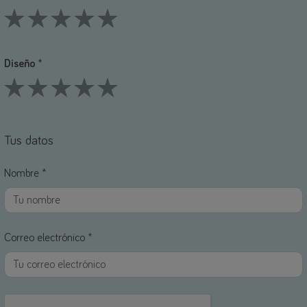
1 Stars
2 Stars
3 Stars
4 Stars
5 Stars
Diseño *
1 Stars
2 Stars
3 Stars
4 Stars
5 Stars
Tus datos
Nombre *
Correo electrónico *