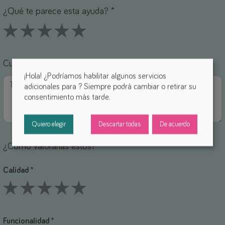
¿Qué te parece esta ayuda? *
1 Stars
2 Stars
3 Stars
4 Stars
5 Stars
Cuéntanos tu experiencia con esta ayuda *
¡Hola! ¿Podríamos habilitar algunos servicios
adicionales para
? Siempre podrá cambiar o retirar su
consentimiento más tarde.
Quiero elegir
Descartar todas
De acuerdo
¿Cómo valorarías estos?
Calidad *
1 Stars
2 Stars
3 Stars
4 Stars
5 Stars
Funcionalidad *