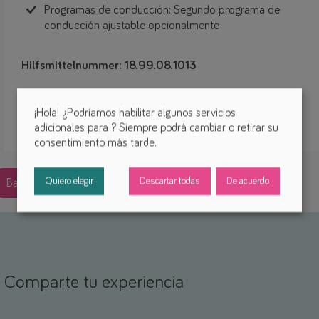
Programas de conducción: Segundo programa de
conducción ajustable opcionalmente
Hilfsmittelnummer: 18.99.08.1013
¡FiNiFuchs no vende ningún producto!
¡Hola! ¿Podríamos habilitar algunos servicios
Por favor, contacta con el fabricante o distribuidor.
adicionales para
? Siempre podrá cambiar o retirar su
consentimiento más tarde.
Quiero elegir
Descartar todas
De acuerdo
Back
Comparte tu experiencia