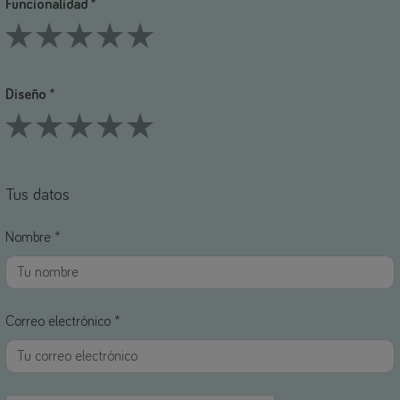
Funcionalidad *
1 Stars
2 Stars
3 Stars
4 Stars
5 Stars
Diseño *
1 Stars
2 Stars
3 Stars
4 Stars
5 Stars
Tus datos
Nombre *
Correo electrónico *