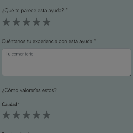
ombre *
orreo electrónico *
¿Qué te parece esta ayuda? *
1 Stars
2 Stars
3 Stars
4 Stars
5 Stars
Cuéntanos tu experiencia con esta ayuda *
¿Cómo valorarías estos?
Calidad *
1 Stars
2 Stars
3 Stars
4 Stars
5 Stars