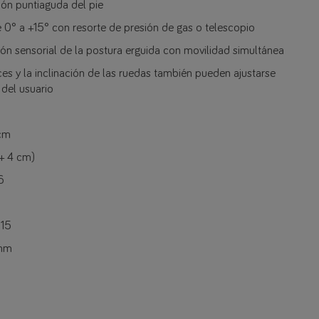
ón puntiaguda del pie
 0° a +15° con resorte de presión de gas o telescopio
ón sensorial de la postura erguida con movilidad simultánea
ces y la inclinación de las ruedas también pueden ajustarse
 del usuario
 cm
+ 4 cm)
6
 15
 mm