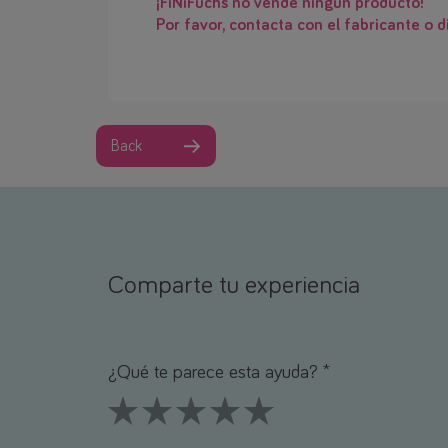
¡FiNiFuchs no vende ningún producto!
Por favor, contacta con el fabricante o di
Back
Comparte tu experiencia
Nombre *
Correo electrónico *
¿Qué te parece esta ayuda? *
1 Stars
2 Stars
3 Stars
4 Stars
5 Stars