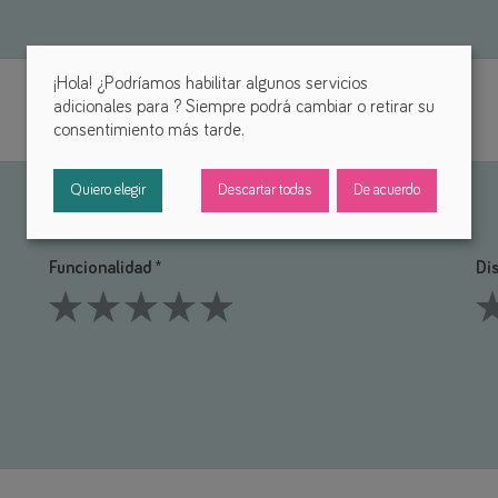
¡Hola! ¿Podríamos habilitar algunos servicios
adicionales para
? Siempre podrá cambiar o retirar su
consentimiento más tarde.
Quiero elegir
Descartar todas
De acuerdo
Funcionalidad *
Di
1 Stars
2 Stars
3 Stars
4 Stars
5 Stars
1 S