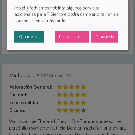
Zubehör ist hochwertiger, als bei manch anderem
¡Hola! ¿Podríamos habilitar algunos servicios
Hersteller. Die Bedienung ist super, dadurch, dass das
adicionales para
? Siempre podrá cambiar o retirar su
Überleitsystem dort eingespannt wird und damit super
consentimiento más tarde.
einfach zu bedienen ist. Sowohl Tischständer, als auch
Rolliadapter sind super.
Wie alles von Nutricia, nur zu empfehlen.
Quiero elegir
Descartar todas
De acuerdo
Responder
Michaela
- 15.12.2024 a las 19:21
Valoración General:
Calidad:
Funcionalidad:
Diseño:
Wir haben die Flocare Infinity III. Die Pumpe wurde schnell
persönlich von einer Nutricia-Beraterin geliefert und erklärt.
Sie ist leicht in der Bedienung und bringt uns durch ihre