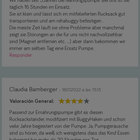
Wir haben seit 5Jahren die Nahrungspumpe. Bei uns ist sie
täglich 16 Stunden im Einsatz.
Sie ist klein und lässt sich im mitfelieferten Rucksack gut
transportieren und am rehabuggy befestigen .
Die meiste Zeit läuft sie ohne Probleme aber manchmal
zeigt sie Störungen an die für uns nicht nachvollziehbar
sind (Magnet entfernen etc. ...) aber dann bekommen wir
immer am selben Tag eine Ersatz Pumpe.
Responder
Claudia Bamberger
- 18.01.2022 a las 15:13
Valoración General:
Passend zur Ernährungspumpe gibt es diesen
Rucksackständer, modifiziert mit BuggyHaken und schon
viele Jahre begeistert von der Pumpe. Ja, Pumpgeräusche
sind zu hören, da weiß ich wenigstens dass das Kind Essen