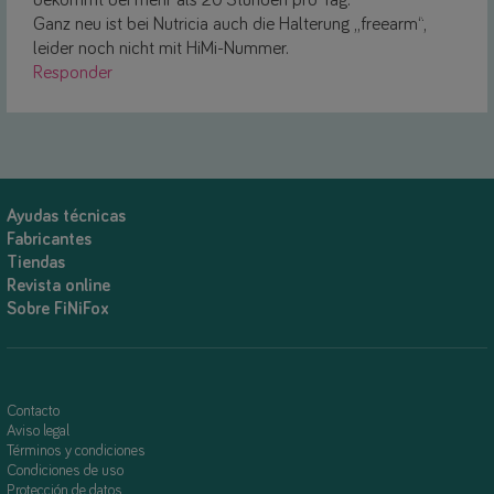
bekommt bei mehr als 20 Stunden pro Tag.
Ganz neu ist bei Nutricia auch die Halterung „freearm“,
leider noch nicht mit HiMi-Nummer.
Responder
Ayudas técnicas
Fabricantes
Tiendas
Revista online
Sobre FiNiFox
Contacto
Aviso legal
Términos y condiciones
Condiciones de uso
Protección de datos