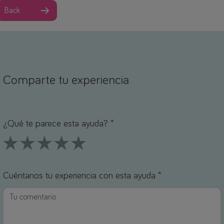
Back
Comparte tu experiencia
ombre *
orreo electrónico *
¿Qué te parece esta ayuda? *
1 Stars
2 Stars
3 Stars
4 Stars
5 Stars
Cuéntanos tu experiencia con esta ayuda *