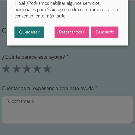
¡Hola! ¿Podríamos habilitar algunos servicios
adicionales para
? Siempre podrá cambiar o retirar su
consentimiento más tarde.
Comparte tu experiencia
Quiero elegir
Descartar todas
De acuerdo
ombre *
orreo electrónico *
¿Qué te parece esta ayuda? *
1 Stars
2 Stars
3 Stars
4 Stars
5 Stars
Cuéntanos tu experiencia con esta ayuda *