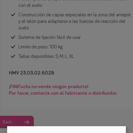
con el suelo
Construcción de capas especiales en la zona del antepié
y el talón para adaptarse a las fuerzas de reacción del
suelo
Sistema de fijación fácil de usar
Límite de peso: 100 kg
Tallas disponibles: S, M, L, XL
HMV 23.03.02.6028
¡FiNiFuchs no vende ningún producto!
Por favor, contacta con el fabricante o distribuidor.
Back