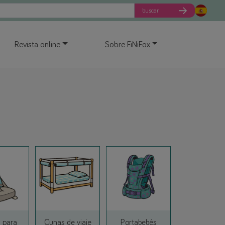
buscar
Revista online
Sobre FiNiFox
Link
Link
 para
Cunas de viaje
Portabebés