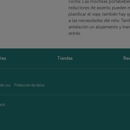
coche. Las mochilas portabebés
reductores de asiento, pueden m
planificar el viaje, también ha
a las necesidades del niño. Tamb
antelación un alojamiento y tran
estrés.
tes
Tiendas
Rev
 de uso
Protección de datos
eck