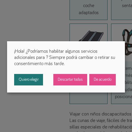
coche
sent
Link
adaptados
¡Hola! ¿Podríamos habilitar algunos servicios
adicionales para
? Siempre podrá cambiar o retirar su
consentimiento más tarde.
Rampas
Sistem
Link
móviles
arné
Quiero elegir
Descartar todas
De acuerdo
rehabilit
ayuda
posicion
L
Viajar con niños discapacitados 
Las cunas de viaje, fáciles de t
sillas especiales de rehabilitac